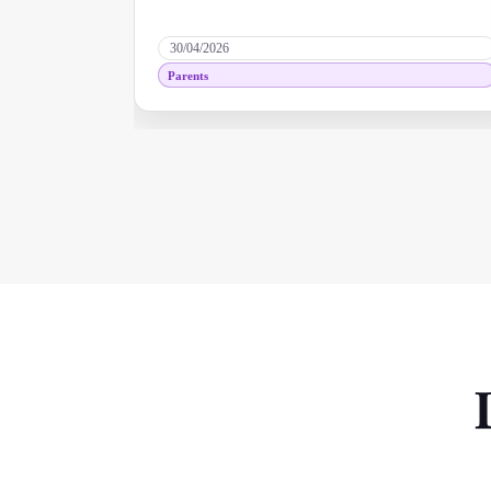
30/04/2026
Parents
Partager votre avis
Votre témoignage aide les autres clients à se décider.
PRÉNOM *
INITIALE *