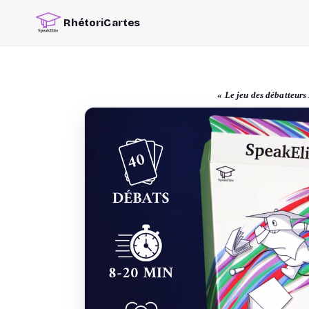
ALLER AU CONTENU
RhétoriCartes
« Le jeu des débatteurs