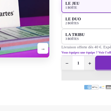
Pour l’emporter,
il faut exer
LE JEU
1 BOÎTE
RhétoriCartes ne manque pas
dans l’échange.
LE DUO
2 BOÎTES
LA TRIBU
3 BOÎTES
Livraison offerte dès 40 €. Expé
→
Vous équipez une équipe ? Voir l'o
−
+
1