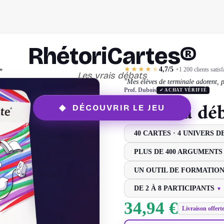
: 
RhétoriCartes®
 »
★
★
★
★
★
4,7/5
·
+1 200 clients satisf
Les vrais débats
"Mes élèves de terminale adorent, pa
Prof. Dubois
✓ ACHAT VÉRIFIÉ
Cartes à dé
◆ DÉCOUVRIR LE JEU
40 CARTES · 4 UNIVERS D
PLUS DE 400 ARGUMENTS
UN OUTIL DE FORMATIO
RhétoriCartes
se pratique
co
DE 2 À 8 PARTICIPANTS
▼
chaque carte vous pousse à
re
Débattez en face à face, à tro
34,94 €
votre culture et votre esprit 
Livraison offert
jusqu’à huit participants.