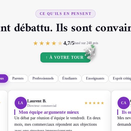
CE QU'ILS EN PENSENT
ont débattu. Ils sont convai
★★★★
★
4,7/5
basé sur 248 avis
↑ À VOTRE TOUR
ous
Parents
Professionnels
Étudiants
Enseignants
Esprit criti
Laurent B.
★
★
★
★
★
★
LA
CA
Directeur commercial
Mon équipe argumente mieux
Ils 
Un débat par réunion d’équipe le vendredi. En deux
Mes nev
mois, mes commerciaux répondent aux objections
demandé 
avec une structure impressionnante.