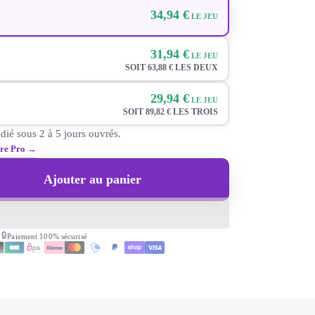
cer chacune de ces qualités.
34,94 €
LE JEU
 d’arguments pour que
chacun trouve sa place
31,94 €
LE JEU
SOIT 63,88 € LES DEUX
29,94 €
LE JEU
SOIT 89,82 € LES TROIS
dié sous 2 à 5 jours ouvrés.
ffre Pro →
Ajouter au panier
🔒
Paiement 100% sécurisé