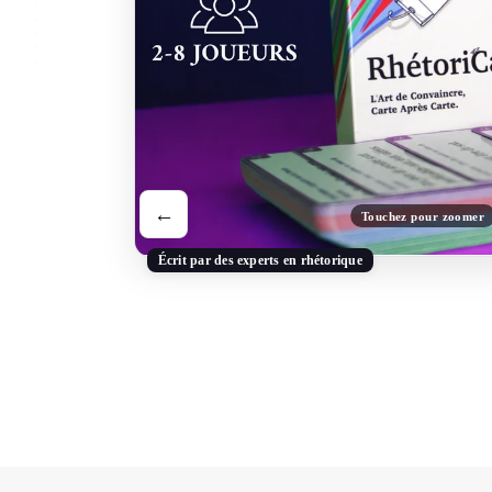
←
Touchez pour zoomer
Écrit par des experts en rhétorique