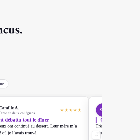
ncus.
que
Camille A.
Sarah T.
★
★
★
★
★
SA
Tante de deux collégiens
Étudiante
ont débattu tout le dîner
Ça chauffe vite
eux ont continué au dessert. Leur mère m’a
Très bon concept, mais c
où je l’avais trouvé.
tendus si les gens prennen
→