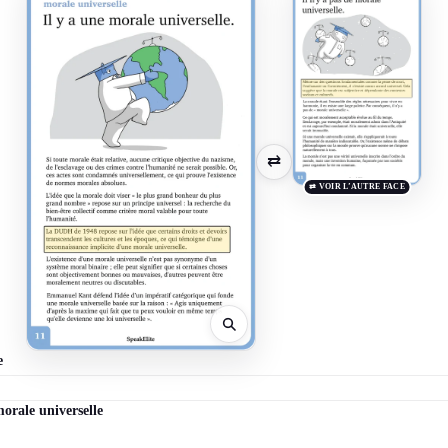
⇄
⇄ VOIR L’AUTRE FACE
e
morale universelle