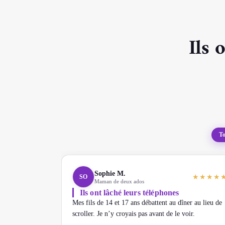
Ils 
T
Sophie M.
★
★
★
★
SO
Maman de deux ados
Ils ont lâché leurs téléphones
Mes fils de 14 et 17 ans débattent au dîner au lieu de
scroller. Je n’y croyais pas avant de le voir.