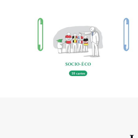
CONTEXTE D'UTILISATION *
AVEC QUI ?
TITRE DE L'AVIS *
VOTRE AVIS *
SOCIO-ÉCO
10 cartes
PHOTOS (OPTIONNEL, MAX 5)
CLIQUEZ OU DÉPOSEZ VOS PHOTOS ICI
JPG, PNG, WEBP, 32 MO MAX PAR IMAGE
NOTE *
★
★
★
★
★
Cliquez pour noter
ENVOYER MON AVIS
Votre avis sera examiné avant publication.